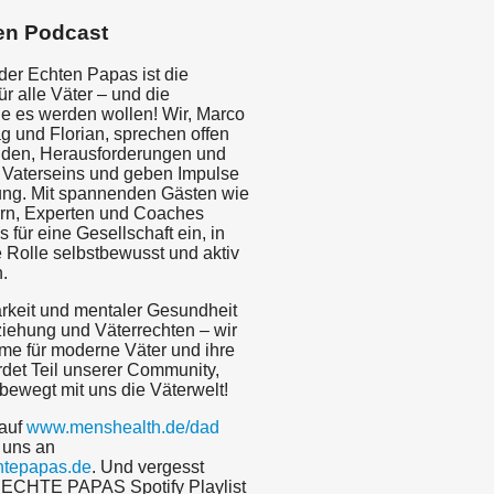
en Podcast
der Echten Papas ist die
ür alle Väter – und die
e es werden wollen! Wir, Marco
und Florian, sprechen offen
uden, Herausforderungen und
s Vaterseins und geben Impulse
ung. Mit spannenden Gästen wie
ern, Experten und Coaches
s für eine Gesellschaft ein, in
e Rolle selbstbewusst und aktiv
.
rkeit und mentaler Gesundheit
ziehung und Väterrechten – wir
mme für moderne Väter und ihre
et Teil unserer Community,
 bewegt mit uns die Väterwelt!
 auf
www.menshealth.de/dad
 uns an
tepapas.de
. Und vergesst
e ECHTE PAPAS Spotify Playlist