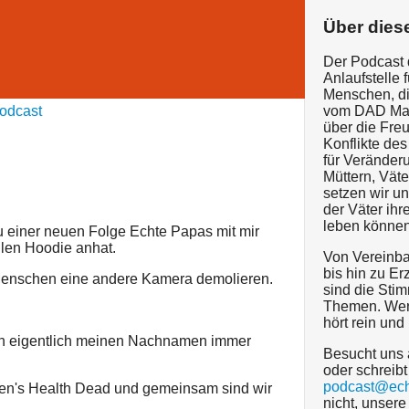
Über dies
Der Podcast 
Anlaufstelle f
Menschen, di
odcast
vom DAD Mag 
über die Fre
Konflikte de
für Veränder
Müttern, Vät
setzen wir un
der Väter ihr
leben können
u einer neuen Folge Echte Papas mit mir
ollen Hoodie anhat.
Von Vereinba
bis hin zu Er
 Menschen eine andere Kamera demolieren.
sind die Sti
Themen. Werd
hört rein und
ich eigentlich meinen Nachnamen immer
Besucht uns
oder schreibt
podcast@ech
Men's Health Dead und gemeinsam sind wir
nicht, unser