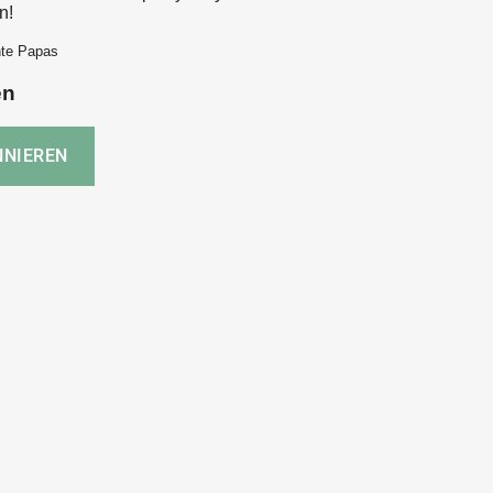
n!
hte Papas
en