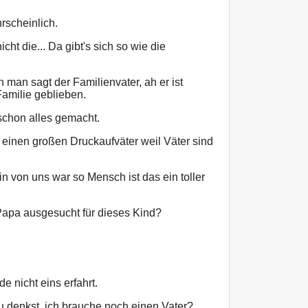
rscheinlich.
icht die... Da gibt's sich so wie die
n man sagt der Familienvater, ah er ist
 Familie geblieben.
 schon alles gemacht.
o einen großen Druckaufväter weil Väter sind
n von uns war so Mensch ist das ein toller
 Papa ausgesucht für dieses Kind?
e nicht eins erfahrt.
du denkst, ich brauche noch einen Vater?