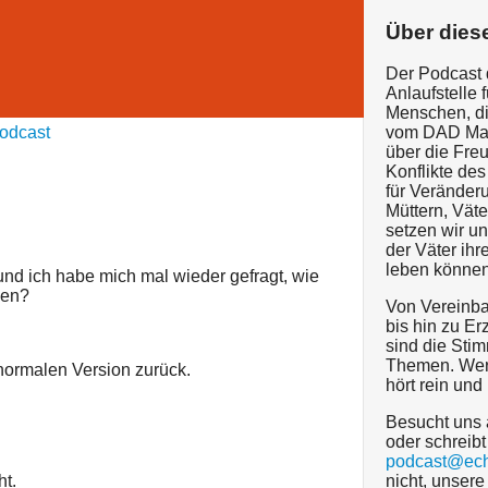
Über dies
Der Podcast 
Anlaufstelle f
Menschen, di
odcast
vom DAD Mag 
über die Fre
Konflikte de
für Veränder
Müttern, Vät
setzen wir un
der Väter ihr
leben können
und ich habe mich mal wieder gefragt, wie
ben?
Von Vereinba
bis hin zu Er
sind die Sti
Themen. Werd
 normalen Version zurück.
hört rein und
Besucht uns
oder schreibt
podcast@ech
ht.
nicht, unser