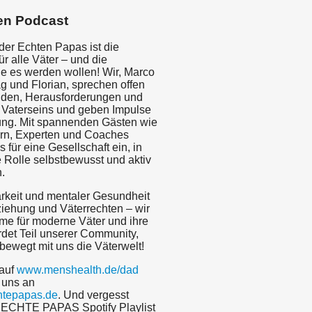
en Podcast
der Echten Papas ist die
ür alle Väter – und die
e es werden wollen! Wir, Marco
und Florian, sprechen offen
uden, Herausforderungen und
s Vaterseins und geben Impulse
ung. Mit spannenden Gästen wie
ern, Experten und Coaches
s für eine Gesellschaft ein, in
e Rolle selbstbewusst und aktiv
.
rkeit und mentaler Gesundheit
ziehung und Väterrechten – wir
mme für moderne Väter und ihre
et Teil unserer Community,
 bewegt mit uns die Väterwelt!
 auf
www.menshealth.de/dad
 uns an
tepapas.de
. Und vergesst
e ECHTE PAPAS Spotify Playlist