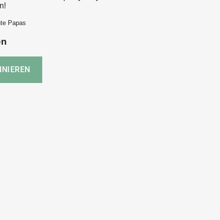
n!
hte Papas
en