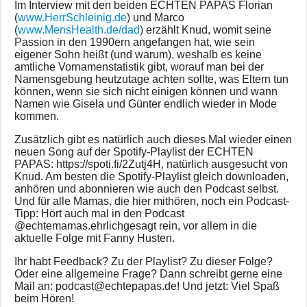
Im Interview mit den beiden ECHTEN PAPAS Florian
(
www.HerrSchleinig.de
) und Marco
(
www.MensHealth.de/dad
) erzählt Knud, womit seine
Passion in den 1990ern angefangen hat, wie sein
eigener Sohn heißt (und warum), weshalb es keine
amtliche Vornamenstatistik gibt, worauf man bei der
Namensgebung heutzutage achten sollte, was Eltern tun
können, wenn sie sich nicht einigen können und wann
Namen wie Gisela und Günter endlich wieder in Mode
kommen.
Zusätzlich gibt es natürlich auch dieses Mal wieder einen
neuen Song auf der Spotify-Playlist der ECHTEN
PAPAS: https://spoti.fi/2Zutj4H, natürlich ausgesucht von
Knud. Am besten die Spotify-Playlist gleich downloaden,
anhören und abonnieren wie auch den Podcast selbst.
Und für alle Mamas, die hier mithören, noch ein Podcast-
Tipp: Hört auch mal in den Podcast
@echtemamas.ehrlichgesagt rein, vor allem in die
aktuelle Folge mit Fanny Husten.
Ihr habt Feedback? Zu der Playlist? Zu dieser Folge?
Oder eine allgemeine Frage? Dann schreibt gerne eine
Mail an: podcast@echtepapas.de! Und jetzt: Viel Spaß
beim Hören!