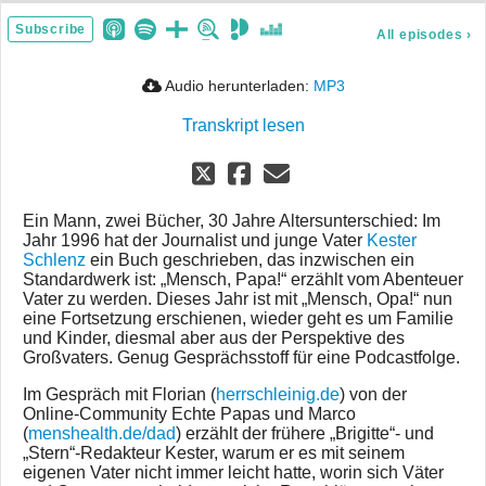
Subscribe
All episodes
›
Audio herunterladen:
MP3
Transkript lesen
Ein Mann, zwei Bücher, 30 Jahre Altersunterschied: Im
Jahr 1996 hat der Journalist und junge Vater
Kester
Schlenz
ein Buch geschrieben, das inzwischen ein
Standardwerk ist: „Mensch, Papa!“ erzählt vom Abenteuer
Vater zu werden. Dieses Jahr ist mit „Mensch, Opa!“ nun
eine Fortsetzung erschienen, wieder geht es um Familie
und Kinder, diesmal aber aus der Perspektive des
Großvaters. Genug Gesprächsstoff für eine Podcastfolge.
Im Gespräch mit Florian (
herrschleinig.de
) von der
Online-Community Echte Papas und Marco
(
menshealth.de/dad
) erzählt der frühere „Brigitte“- und
„Stern“-Redakteur Kester, warum er es mit seinem
eigenen Vater nicht immer leicht hatte, worin sich Väter